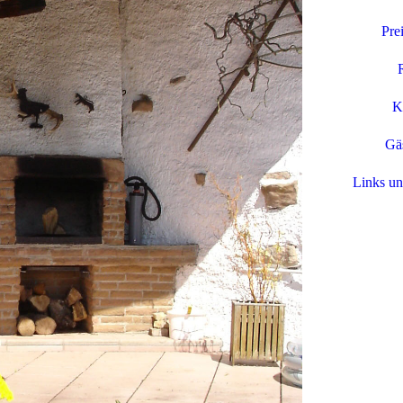
Pre
K
Gä
Links u