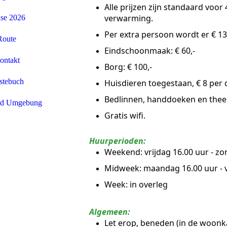
Alle prijzen zijn standaard voor 
verwarming.
ise 2026
Per extra persoon wordt er € 1
Route
Eindschoonmaak: € 60,-
ontakt
Borg: € 100,-
stebuch
Huisdieren toegestaan, € 8 per 
Bedlinnen, handdoeken en the
nd Umgebung
Gratis wifi.
Huurperioden:
Weekend: vrijdag 16.00 uur - zo
Midweek: maandag 16.00 uur - v
Week: in overleg
Algemeen:
Let erop, beneden (in de woonk