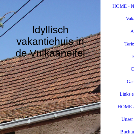
HOME - 
Vaka
Idyllisch
A
vakantiehuis in
Tari
de Vulkaaneifel
C
Gas
Links 
HOME 
Unser 
Buchun