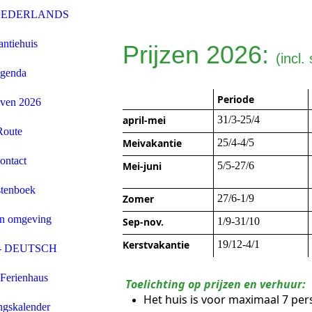
NEDERLANDS
ntiehuis
Prijzen 2026:
(incl.
genda
Periode
even 2026
april-mei
31/3-25/4
Route
Meivakantie
25/4-4/5
ontact
Mei-juni
5/5-27/6
tenboek
Zomer
27/6-1/9
en omgeving
Sep-nov.
1/9-31/10
Kerstvakantie
19/12-4/1
- DEUTSCH
Ferienhaus
Toelichting op prijzen en verhuur:
Het huis is voor maximaal 7 per
gskalender